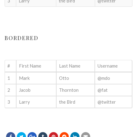
3
Larry
the Bird
@twitter
BORDERED
#
First Name
Last Name
Username
1
Mark
Otto
@mdo
2
Jacob
Thornton
@fat
3
Larry
the Bird
@twitter